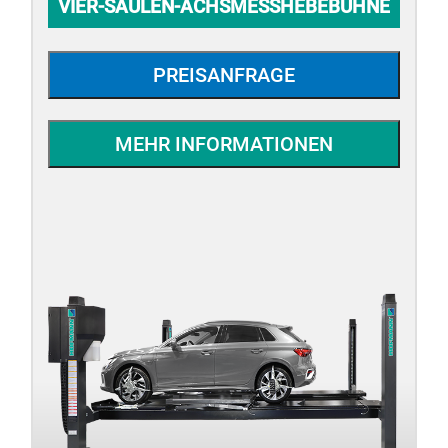
VIER-SÄULEN-ACHSMESSHEBEBÜHNE
PREISANFRAGE
MEHR INFORMATIONEN