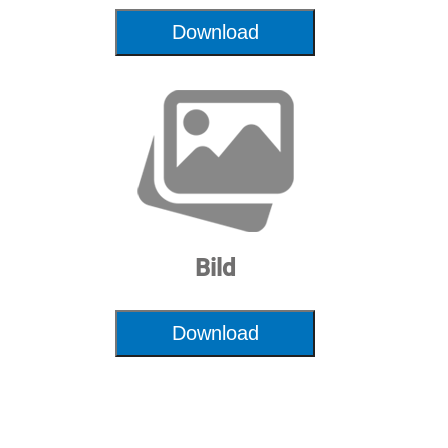
Versorgungsspannung
400V-3PH-50HZ
Download
Motor
3,0 kW
Bild
Download