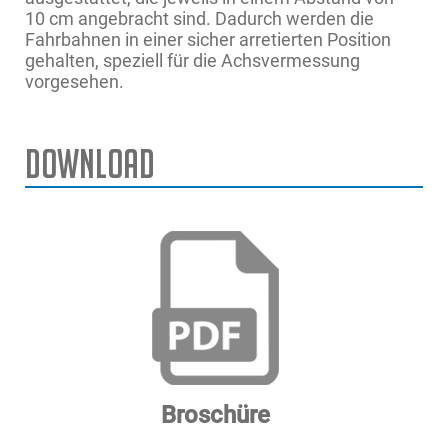
10 cm angebracht sind. Dadurch werden die
Fahrbahnen in einer sicher arretierten Position
gehalten, speziell für die Achsvermessung
vorgesehen.
Download
EELS726A
quattrolift® 4000 WA
Nennkapazität der Hebebühne
4.000 kg
EELS755A
quattrolift® 4000 WA WFL
Volle Aufstiegshöhe des Hauptlifts
1.850mm
Ausgangshöhe des Hauptlifts
225mm
Volle Anstiegszeit des Hauptlifts
≤60 S
Vollständige Absenkzeit des Hauptlifts
30-40 S
Nennleistung des Radfreihubs
4.000kg
Steigende Höhe des Freilauflifts
450mm
Broschüre