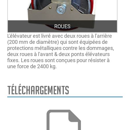
ROUES
L'élévateur est livré avec deux roues à l'arrière
(200 mm de diamètre) qui sont équipées de
protections métalliques contre les dommages,
deux roues à l'avant & deux ponts élévateurs
fixes. Les roues sont conçues pour résister à
une force de 2400 kg.
Téléchargements
Capacité de levage
1.800kg
Source de
12Vdc (12V battery not included)
courant