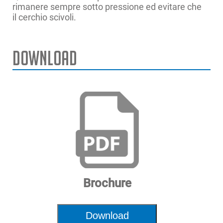
rimanere sempre sotto pressione ed evitare che
il cerchio scivoli.
Download
Diametro massimo del cerchio
32″ | 81cm
Larghezza massima del
43″ | 110cm
pneumatico
Larghezza Massima del Cerchio
42″ | 107cm
Diametro massimo della ruota
92″ | 235cm
Peso massimo della ruota
3,300 lbs. | 1,500kg
Alimentazione elettrica
400V 3ph 50Hz
Brochure
Dimensioni
58″x83″x83″ | 148x210x210cm
AxLxD
Download