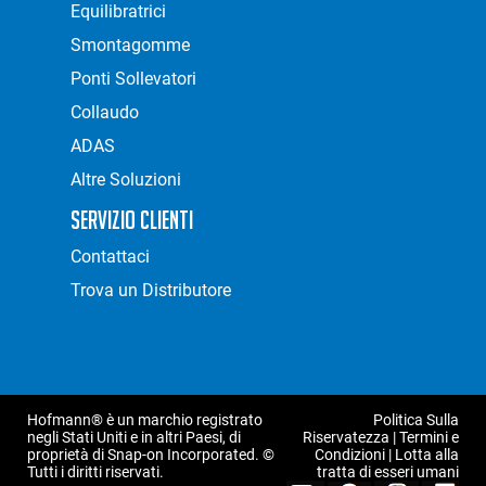
Equilibratrici
Smontagomme
Ponti Sollevatori
Collaudo
ADAS
Altre Soluzioni
Servizio Clienti
Contattaci
Trova un Distributore
Hofmann® è un marchio registrato
Politica Sulla
negli Stati Uniti e in altri Paesi, di
Riservatezza
|
Termini e
proprietà di Snap-on Incorporated. ©
Condizioni
|
Lotta alla
Tutti i diritti riservati.
tratta di esseri umani