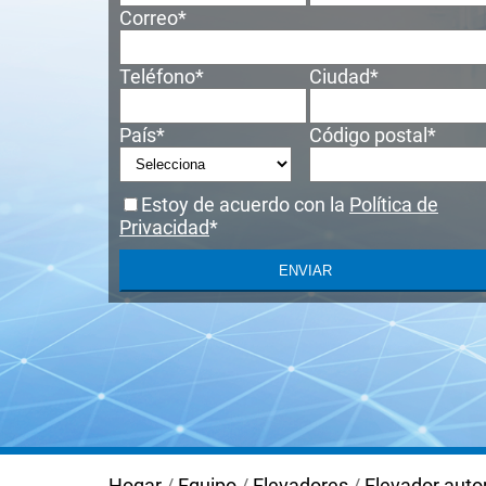
Correo
*
Teléfono
*
Ciudad
*
País
*
Código postal
*
Estoy de acuerdo con la
Política de
Privacidad
*
Hogar
/
Equipo
/
Elevadores
/
Elevador auto