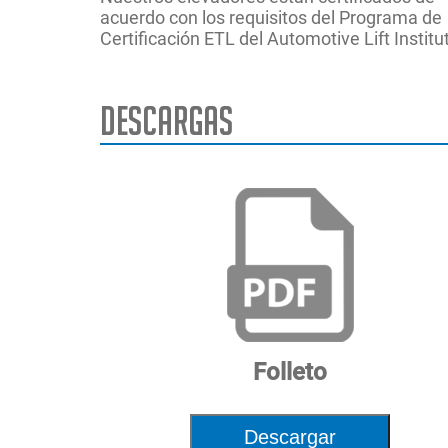
acuerdo con los requisitos del Programa de
Certificación ETL del Automotive Lift Institu
Descargas
Suministro 
Configurac
Capacidad 
Tiempo de 
Tamaño mín
Altura total
Fuente de 
Folleto
Descargar