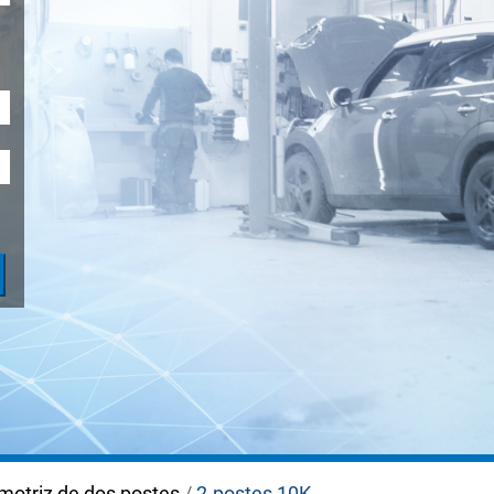
ADAS
motriz de dos postes
/
2-postes 10K