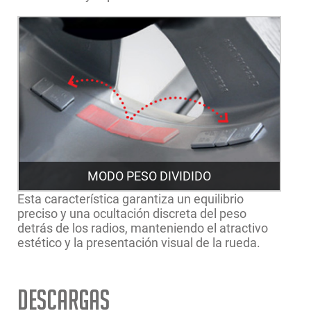
MODO PESO DIVIDIDO
Esta característica garantiza un equilibrio
preciso y una ocultación discreta del peso
detrás de los radios, manteniendo el atractivo
estético y la presentación visual de la rueda.
Descargas
Rango manual de ancho
1” - 20” | 2.54 - 50.8cm