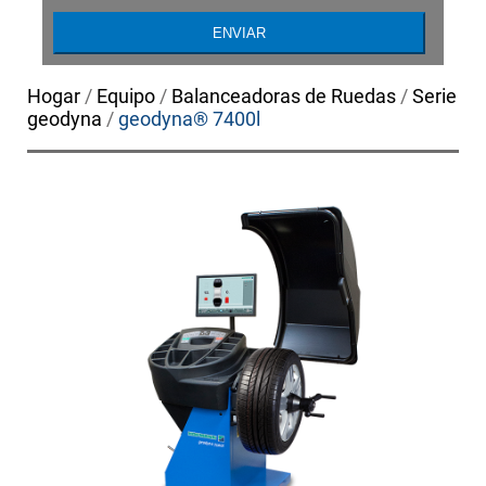
Hogar
/
Equipo
/
Balanceadoras de Ruedas
/
Serie
geodyna
/
geodyna® 7400l