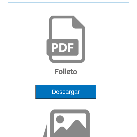
del aro
Ancho máximo de llanta
20" | 51cm
Rango manual del
8” - 32” | 20.3 - 81.2cm
diámetro de llanta
Diámetro máximo de rueda
42” | 107cm
Rango del díametro
8” - 25” | 20 - 63.5cm
semiautomático del rin
Folleto
Rango de medición
3” - 15” | 7.6 - 38cm
semiautomático del ancho del rin
Descargar
Peso máximo de la rueda
154 lbs. | 70 kg
Fuente de alimentación
115V 1Ph 60Hz
Dimensiones
71”x60”x53” | 180x152x135cm
Alto x Ancho x Largo