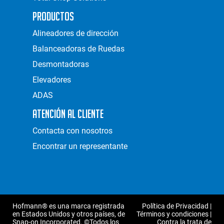
Productos
Alineadores de dirección
Balanceadoras de Ruedas
Desmontadoras
Elevadores
ADAS
Atención al Cliente
Contacta con nosotros
Encontrar un representante
Hofmann® es una marca registrada
Política de Privacidad
|
en Estados Unidos y otros países, de
Términos y condiciones
|
Snap-on Incorporated. ©Todos los
Contra la trata de