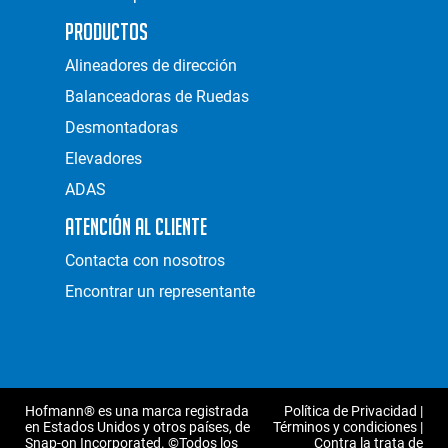
Productos
Alineadores de dirección
Balanceadoras de Ruedas
Desmontadoras
Elevadores
ADAS
Atención al Cliente
Contacta con nosotros
Encontrar un representante
Hofmann® es una marca registrada
Política de Privacidad
|
en Estados Unidos y otros países, de
Términos y condiciones
|
Snap-on Incorporated. ©Todos los
Contra la trata de