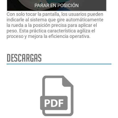
PARAR EN POSICIÓN
Con solo tocar la pantalla, los usuarios pueden
indicarle al sistema que gire automáticamente
la rueda a la posición precisa para aplicar el
peso. Esta práctica característica agiliza el
proceso y mejora la eficiencia operativa.
Descargas
Ancho máximo de llanta
20" | 51cm
La equilibradora de ruedas
ideal para talleres,
Diámetro máximo de rueda
42" | 107cm
concesionarios y talleres
mecánicos con un volumen
Peso máximo de la rueda
154 lbs. | 70 kg
de servicio de neumáticos
mediano o alto. Con
GEODYNA®
Alimentación
230V 50/60Hz
geoTOUCH™ - el display
7700P
gráfico táctil con interfaz de
Dimensiones
75"x39"x53" | 190x100x136cm
usuario DIAMOND - la
Alto x Ancho x Largo
equilibradora
geodyna® 7700p es tan