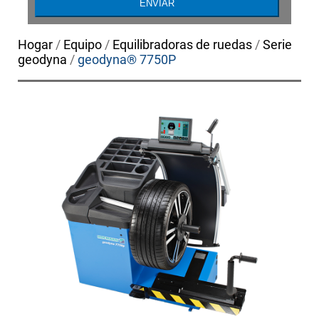
Hogar
/
Equipo
/
Equilibradoras de ruedas
/
Serie
geodyna
/
geodyna® 7750P