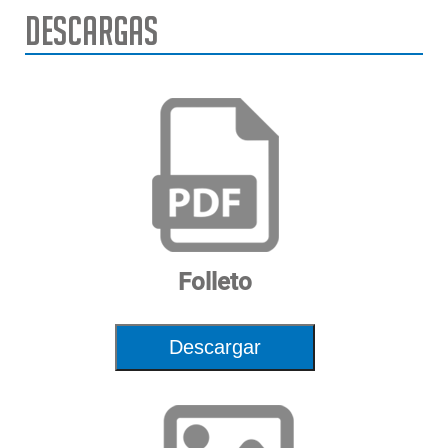
Descargas
Diámetro máximo de la llanta
28" | 71cm
Ancho máximo del neumático
15" | 38cm
Diámetro máximo de la rueda
45" | 114cm
Fuente de alimentación
230V 1Ph 50-60Hz 15A
Presión de aire requerida
87-174 PSI | 6-12 bar
Capacidad de elevación de
154 lbs. | 70kg
ruedas
Folleto
Dimensiones Al x
64"x42"x77" | 162x107x195cm
An x Pr
Descargar