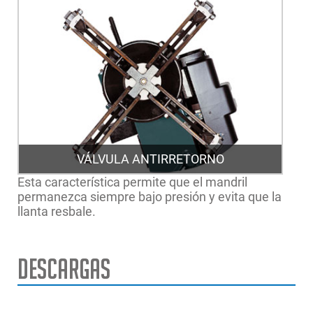
VÁLVULA ANTIRRETORNO
Esta característica permite que el mandril
permanezca siempre bajo presión y evita que la
llanta resbale.
Descargas
Rango de sujeción de
14”-44” | 36-111.7cm
llantas
Ancho máximo del neumático
43” | 110cm