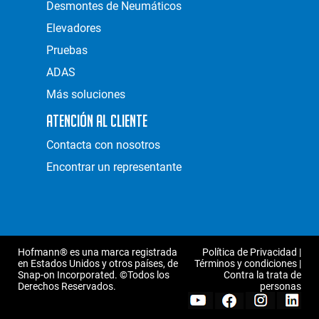
Desmontes de Neumáticos
Elevadores
Pruebas
ADAS
Más soluciones
Atención al Cliente
Contacta con nosotros
Encontrar un representante
Hofmann® es una marca registrada
Política de Privacidad
|
en Estados Unidos y otros países, de
Términos y condiciones
|
Snap-on Incorporated. ©Todos los
Contra la trata de
Derechos Reservados.
personas