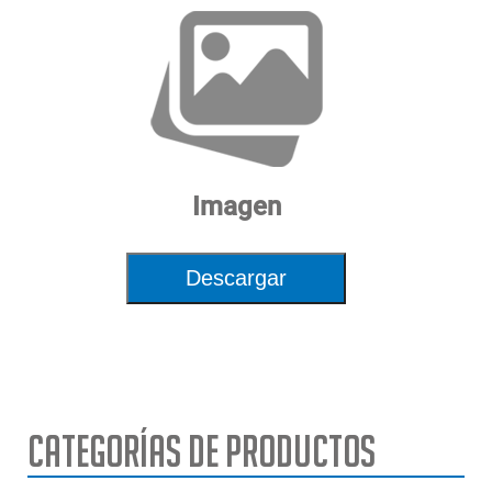
Diámetro máximo de la rueda
90.5” | 230cm
Peso máximo de la rueda
3,300 lbs. | 1,500 kg
Fuente de alimentación
208V 3ph 60Hz
Dimensiones
63”x117”x 81” | 160x297x206cm
Al x An x Pr
Imagen
Descargar
Categorías de Productos